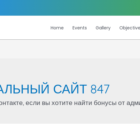
Home
Events
Gallery
Objectiv
АЛЬНЫЙ САЙТ 847
онтакте, если вы хотите найти бонусы от ад