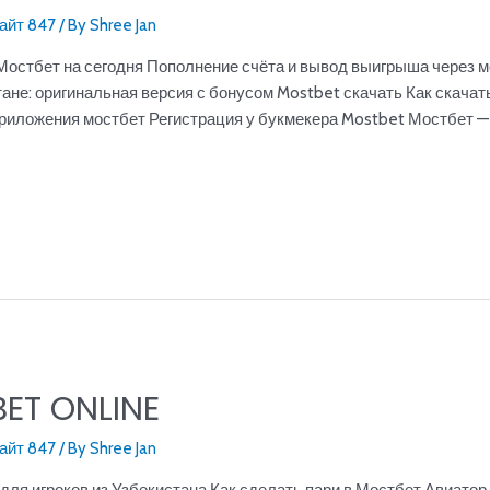
айт 847
/ By
Shree Jan
Мостбет на сегодня Пополнение счёта и вывод выигрыша через м
ане: оригинальная версия с бонусом Mostbet скачать Как скачат
 приложения мостбет Регистрация у букмекера Mostbet Мостбет 
ET ONLINE
айт 847
/ By
Shree Jan