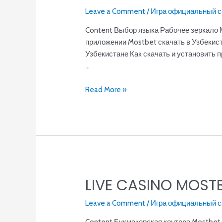
Leave a Comment
/
Игра официальный с
Content Выбор языка Рабочее зеркало 
приложении Mostbet скачать в Узбекист
Узбекистане Как скачать и установить
…
Скачать
Read More »
приложение
БК
Мостбет
на
компьютер
и
телефон
LIVE CASINO MOSTB
бесплатно
Leave a Comment
/
Игра официальный с