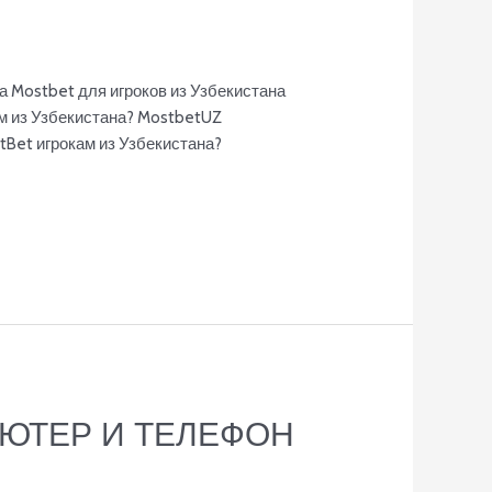
а Mostbet для игроков из Узбекистана
ам из Узбекистана? MostbetUZ
tBet игрокам из Узбекистана?
ЬЮТЕР И ТЕЛЕФОН