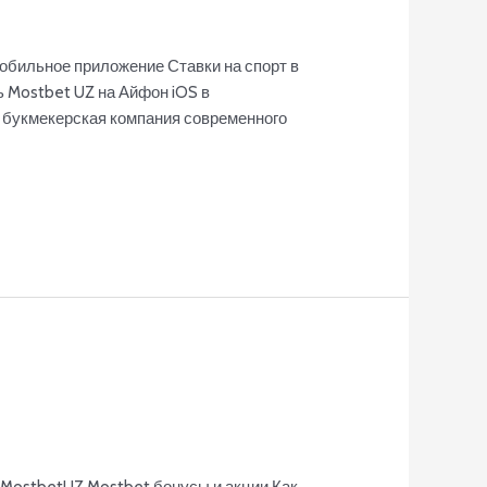
обильное приложение Ставки на спорт в
ь Mostbet UZ на Айфон iOS в
— букмекерская компания современного