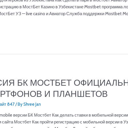
для игроков из Узбекистана Как сделать пари в Мостбет Авиато
егистрацию в МостБет Казино в Узбекистане Mostbet программа л
стБет УЗ — live casino и Авиатор Служба поддержки Mostbet Mo
ИЯ БК МОСТБЕТ ОФИЦИАЛЬ
АРТФОНОВ И ПЛАНШЕТОВ
айт 847
/ By
Shree Jan
obile версии БК Мостбет Как делать ставки в мобильной верси
 сайта Мостбет Как пройти регистрацию с мобильной версии в У