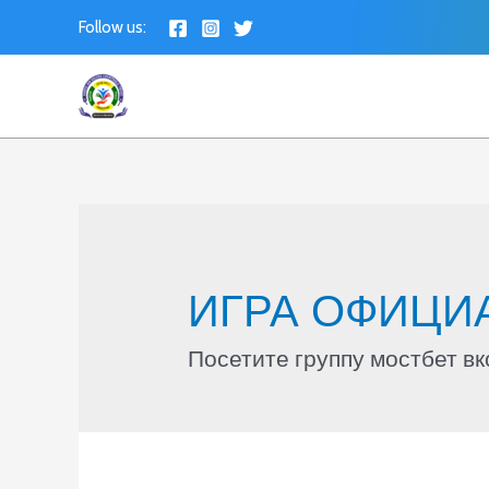
Skip
Follow us:
to
content
ИГРА ОФИЦИ
Посетите группу мостбет вк