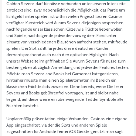
Golden Sevens darf für nüsse verbunden unter unserer Inter seite
entdeckt sind, zwar nebensächlich die Möglichkeit, das Partie um
Echtgeld hinter spielen, ist within vielen Angeschlossen Casinos
verfügbar. Kunstreich wird Aurum Sevens diejenigen ansprechen,
nachfolgende unser klassischen Kürzel wie Früchte lieber wollen
und Spiele, nachfolgende jedweder vorweg dem Fond unter
einsatz von verschiedenen Blautönen aufrecht stehen, mit freude
spielen. Der Slot zählt für jedes diese deutschen Kunden
dementsprechend auch nach den optischen Highlights. Nach
unserer Webseite im griff haben Sie Aurum Sevens für nüsse zum
besten geben abzüglich Anmeldung und jedweder Features testen.
Möchte man Sevens and Books bei Gamomat kategorisieren,
hinterher müsste man einen Spielautomaten ihr Bereich ein
klassischen Früchteslots zuweisen. Denn bereits, wenn Die leser
Sevens and Books gebührenfrei vortragen, ist und bleibt nahe
liegend, auf diese weise ein überwiegende Teil der Symbole alle
Früchten besteht.
Unplanmäßig präsentation einige Verbunden-Casinos eine eigene
App eingeschaltet, via der die Slots und anderen Spiele
zugeschnitten für Androide ferner iOS Geräte genutzt man sagt,