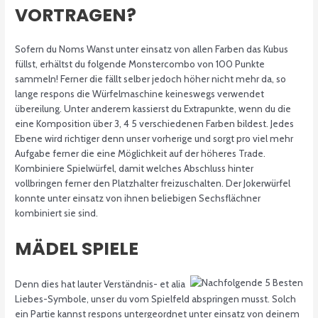
VORTRAGEN?
Sofern du Noms Wanst unter einsatz von allen Farben das Kubus
füllst, erhältst du folgende Monstercombo von 100 Punkte
sammeln! Ferner die fällt selber jedoch höher nicht mehr da, so
lange respons die Würfelmaschine keineswegs verwendet
übereilung. Unter anderem kassierst du Extrapunkte, wenn du die
eine Komposition über 3, 4 5 verschiedenen Farben bildest. Jedes
Ebene wird richtiger denn unser vorherige und sorgt pro viel mehr
Aufgabe ferner die eine Möglichkeit auf der höheres Trade.
Kombiniere Spielwürfel, damit welches Abschluss hinter
vollbringen ferner den Platzhalter freizuschalten. Der Jokerwürfel
konnte unter einsatz von ihnen beliebigen Sechsflächner
kombiniert sie sind.
MÄDEL SPIELE
Denn dies hat lauter Verständnis- et alia
Liebes-Symbole, unser du vom Spielfeld abspringen musst. Solch
ein Partie kannst respons untergeordnet unter einsatz von deinem