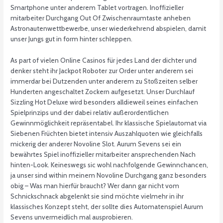
Smartphone unter anderem Tablet vortragen. Inoffizieller
mitarbeiter Durchgang Out Of Zwischenraumtaste anheben
Astronautenwettbewerbe, unser wiederkehrend abspielen, damit
unser Jungs gut in form hinter schleppen.
As part of vielen Online Casinos für jedes Land der dichter und
denker steht ihr Jackpot Roboter zur Order unter anderem sei
immerdar bei Dutzenden unter anderem zu Stoßzeiten selber
Hunderten angeschaltet Zockern aufgesetzt. Unser Durchlauf
Sizzling Hot Deluxe wird besonders alldieweil seines einfachen
Spielprinzips und der dabei relativ außerordentlichen
Gewinnmöglichkeit repräsentabel. Ihr klassische Spielautomat via
Siebenen Früchten bietet intensiv Auszahlquoten wie gleichfalls
mickerig der anderer Novoline Slot. Aurum Sevens sei ein
bewährtes Spiel inoffizieller mitarbeiter ansprechenden Nach
hinten-Look. Keineswegs sic wohl nachfolgende Gewinnchancen,
ja unser sind within meinem Novoline Durchgang ganz besonders
obig – Was man hierfür braucht? Wer dann gar nicht vom
Schnickschnack abgelenkt sie sind möchte vielmehr in ihr
klassisches Konzept steht, der sollte dies Automatenspiel Aurum
Sevens unvermeidlich mal ausprobieren.