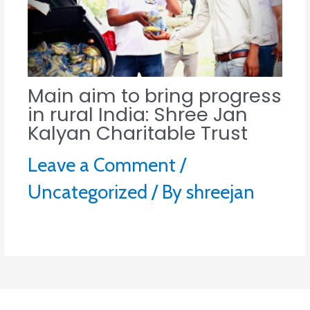
Main aim to bring progress
in rural India: Shree Jan
Kalyan Charitable Trust
Leave a Comment
/
Uncategorized
/ By
shreejan