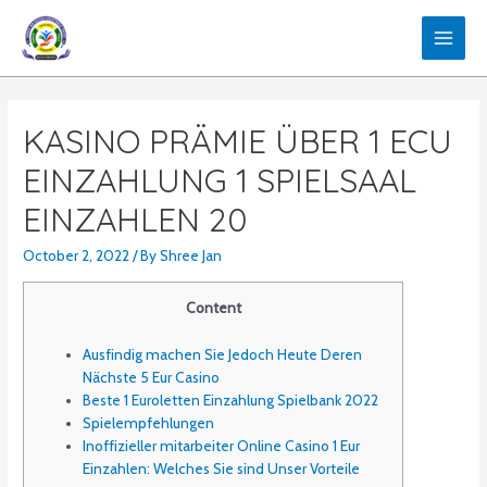
Skip
to
MAIN
content
MEN
KASINO PRÄMIE ÜBER 1 ECU
EINZAHLUNG 1 SPIELSAAL
EINZAHLEN 20
October 2, 2022
/ By
Shree Jan
Content
Ausfindig machen Sie Jedoch Heute Deren
Nächste 5 Eur Casino
Beste 1 Euroletten Einzahlung Spielbank 2022
Spielempfehlungen
Inoffizieller mitarbeiter Online Casino 1 Eur
Einzahlen: Welches Sie sind Unser Vorteile