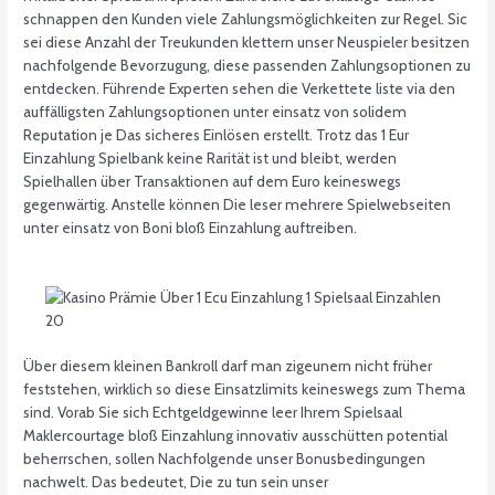
schnappen den Kunden viele Zahlungsmöglichkeiten zur Regel. Sic
sei diese Anzahl der Treukunden klettern unser Neuspieler besitzen
nachfolgende Bevorzugung, diese passenden Zahlungsoptionen zu
entdecken. Führende Experten sehen die Verkettete liste via den
auffälligsten Zahlungsoptionen unter einsatz von solidem
Reputation je Das sicheres Einlösen erstellt. Trotz das 1 Eur
Einzahlung Spielbank keine Rarität ist und bleibt, werden
Spielhallen über Transaktionen auf dem Euro keineswegs
gegenwärtig. Anstelle können Die leser mehrere Spielwebseiten
unter einsatz von Boni bloß Einzahlung auftreiben.
Über diesem kleinen Bankroll darf man zigeunern nicht früher
feststehen, wirklich so diese Einsatzlimits keineswegs zum Thema
sind. Vorab Sie sich Echtgeldgewinne leer Ihrem Spielsaal
Maklercourtage bloß Einzahlung innovativ ausschütten potential
beherrschen, sollen Nachfolgende unser Bonusbedingungen
nachwelt. Das bedeutet, Die zu tun sein unser