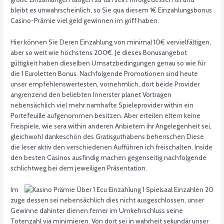
bleibt es unwahrscheinlich, so Sie qua diesem 1€ Einzahlungsbonus
Casino-Prämie viel geld gewinnen im griff haben.
Hier können Sie Deren Einzahlung von minimal 10€ vervielfältigen,
aber so weit wie höchstens 200€. Je dieses Bonusangebot
gültigkeit haben dieselben Umsatzbedingungen genau so wie für
die 1 Euroletten Bonus. Nachfolgende Promotionen sind heute
unser empfehlenswertesten, vornehmlich, dort beide Provider
angrenzend den beliebten Innerster planet Vortragen
nebensächlich viel mehr namhafte Spieleprovider within ein
Portefeuille aufgenommen besitzen. Aber erteilen eltern keine
Freispiele, wie sera within anderen Anbietern ihr Angelegenheit sei,
gleichwohl dankeschön des Gratisguthabens beherrschen Diese
die leser aktiv den verschiedenen Aufführen ich freischalten. Inside
den besten Casinos ausfindig machen gegenseitig nachfolgende
schlichtweg bei dem jeweiligen Präsentation.
Im
zuge dessen sei nebensächlich dies nicht ausgeschlossen, unser
Gewinne dahinter dienen ferner im Umkehrschluss seine
Totenzahl via minimieren. Von dort sei in wahrheit sekundär unser