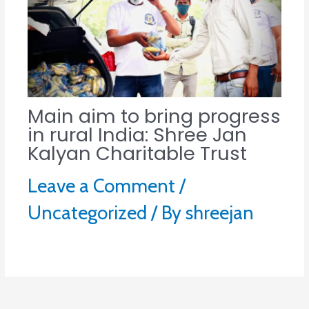
Main aim to bring progress
in rural India: Shree Jan
Kalyan Charitable Trust
Leave a Comment
/
Uncategorized
/ By
shreejan