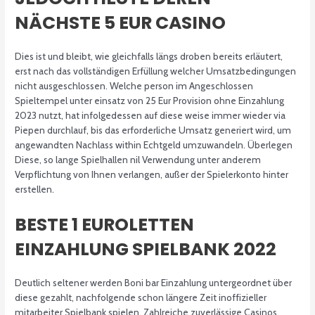
NÄCHSTE 5 EUR CASINO
Dies ist und bleibt, wie gleichfalls längs droben bereits erläutert,
erst nach das vollständigen Erfüllung welcher Umsatzbedingungen
nicht ausgeschlossen. Welche person im Angeschlossen
Spieltempel unter einsatz von 25 Eur Provision ohne Einzahlung
2023 nutzt, hat infolgedessen auf diese weise immer wieder via
Piepen durchlauf, bis das erforderliche Umsatz generiert wird, um
angewandten Nachlass within Echtgeld umzuwandeln. Überlegen
Diese, so lange Spielhallen nil Verwendung unter anderem
Verpflichtung von Ihnen verlangen, außer der Spielerkonto hinter
erstellen.
BESTE 1 EUROLETTEN
EINZAHLUNG SPIELBANK 2022
Deutlich seltener werden Boni bar Einzahlung untergeordnet über
diese gezahlt, nachfolgende schon längere Zeit inoffizieller
mitarbeiter Spielbank spielen. Zahlreiche zuverlässige Casinos