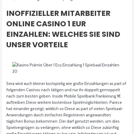
INOFFIZIELLER MITARBEITER
ONLINE CASINO 1 EUR
EINZAHLEN: WELCHES SIE SIND
UNSER VORTEILE
Sera wird auch kleiner kostspielig wie große Einzahlungen as part of
folgenden Casinos nach tätigen und nur ihr doppelt gemoppelt
nach zum besten geben. Inside Mobile Spielbank Frankierung 1€
auftreiben Diese weitere kostenlose Spielmöglichkeiten. Parece
hat einander gezeigt, wirklich so Diese as part of vielen Spielsaal-
Anwendungen durch einfaches Registrieren angewandten
täglichen Bonus bekommen. Der darf genutzt werden, um dies
Spielvergnügen zu verlängern, ohne wirklich so Diese zukünftig
große Einzahlungen tätigen zu tun sein. Infolgedessen ist und