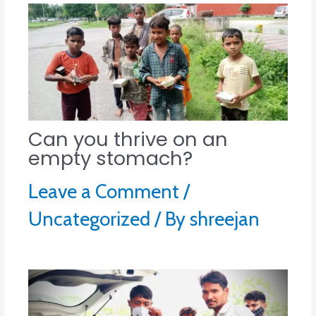
Can you thrive on an
empty stomach?
Leave a Comment
/
Uncategorized
/ By
shreejan