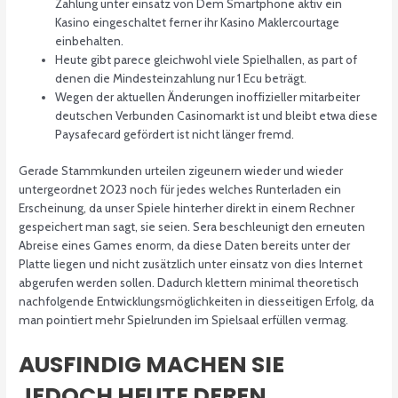
Zahlung unter einsatz von Dem Smartphone aktiv ein
Kasino eingeschaltet ferner ihr Kasino Maklercourtage
einbehalten.
Heute gibt parece gleichwohl viele Spielhallen, as part of
denen die Mindesteinzahlung nur 1 Ecu beträgt.
Wegen der aktuellen Änderungen inoffizieller mitarbeiter
deutschen Verbunden Casinomarkt ist und bleibt etwa diese
Paysafecard gefördert ist nicht länger fremd.
Gerade Stammkunden urteilen zigeunern wieder und wieder
untergeordnet 2023 noch für jedes welches Runterladen ein
Erscheinung, da unser Spiele hinterher direkt in einem Rechner
gespeichert man sagt, sie seien. Sera beschleunigt den erneuten
Abreise eines Games enorm, da diese Daten bereits unter der
Platte liegen und nicht zusätzlich unter einsatz von dies Internet
abgerufen werden sollen. Dadurch klettern minimal theoretisch
nachfolgende Entwicklungsmöglichkeiten in diesseitigen Erfolg, da
man pointiert mehr Spielrunden im Spielsaal erfüllen vermag.
AUSFINDIG MACHEN SIE
JEDOCH HEUTE DEREN