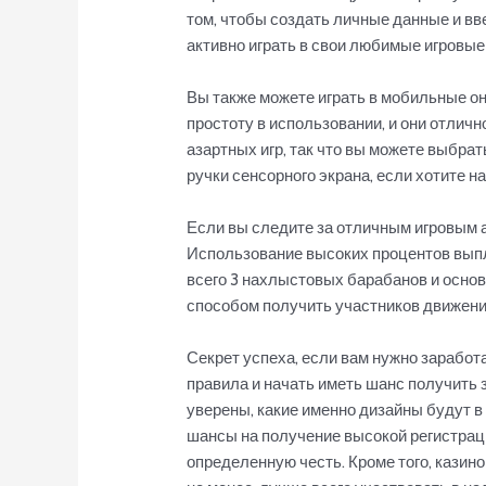
том, чтобы создать личные данные и вв
активно играть в свои любимые игровые
Вы также можете играть в мобильные он
простоту в использовании, и они отлич
азартных игр, так что вы можете выбрат
ручки сенсорного экрана, если хотите 
Если вы следите за отличным игровым 
Использование высоких процентов выпл
всего 3 нахлыстовых барабанов и осно
способом получить участников движени
Секрет успеха, если вам нужно заработа
правила и начать иметь шанс получить 
уверены, какие именно дизайны будут в
шансы на получение высокой регистрации
определенную честь. Кроме того, казин