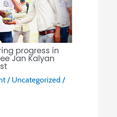
ing progress in
hree Jan Kalyan
st
nt
/
Uncategorized
/