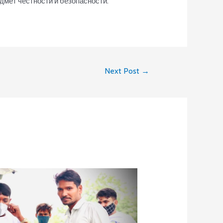
дмет честности и безопасности.
Next Post
→