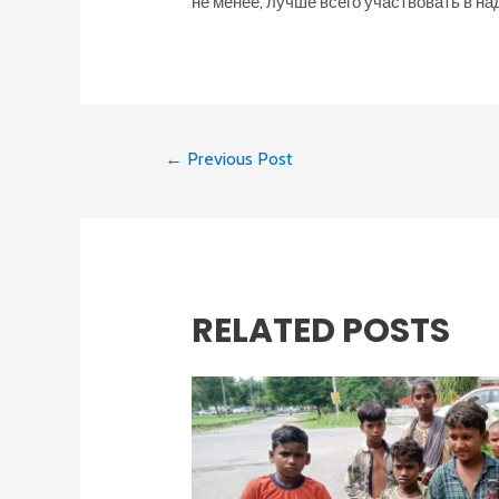
не менее, лучше всего участвовать в н
Post
←
Previous Post
navigation
RELATED POSTS