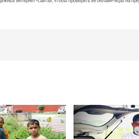
адежных интернет-сайтах, чтобы проверить ее онлайн-игры на пре