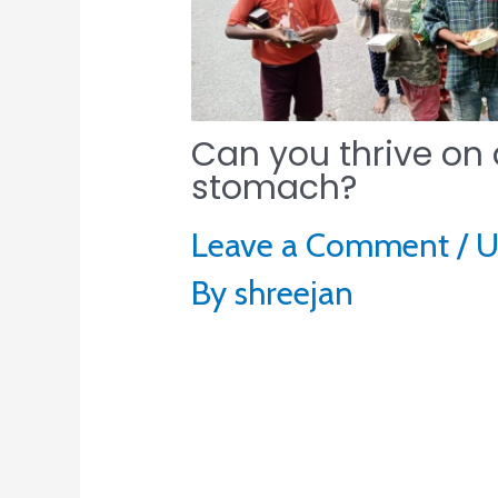
Can you thrive on
stomach?
Leave a Comment
/
U
By
shreejan