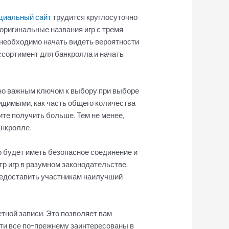
циальный сайт
трудится круглосуточно
оригинальные названия игр с тремя
, необходимо начать видеть вероятности
ссортимент для банкролла и начать
о важным ключом к выбору при выборе
видимыми, как часть общего количества
ите получить больше. Тем не менее,
анкролле.
о будет иметь безопасное соединение и
тр игр в разумном законодательстве.
редоставить участникам наилучший
тной записи. Это позволяет вам
чти все по-прежнему заинтересованы в