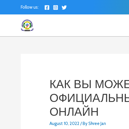
Skip
Follow us:
to
content
КАК ВЫ МОЖ
ОФИЦИАЛЬНЫ
ОНЛАЙН
August 10, 2022
/ By
Shree Jan