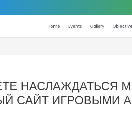
Home
Events
Gallery
Objectiv
ЕТЕ НАСЛАЖДАТЬСЯ 
Й САЙТ ИГРОВЫМИ 