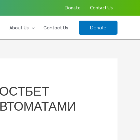
Donate
Contact Us
e
About Us
Contact Us
Donate
МОСТБЕТ
АВТОМАТАМИ