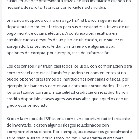
cualquier avance profesional a través de una instalación cuando no
necesita desarrollar técnicas comerciales extendidas.
Si ha sido aceptado como un pago P2P, el banco seguramente
depositará dinero en efectivo para sus necesidades a través de un
pago inicial de cocina eléctrica. A continuación, resultará en
cambiar cuotas después de un plan de ubicación, que suele ser
apropiado. Las técnicas le dan un número de algunas otras
opciones de compra, por ejemplo, tasa de información.
Los descansos P2P traen casi todos los usos, con combinación para
comenzar el comercial.También pueden ser convenientes si no
puede obtener préstamos de instituciones bancarias clásicas, por
ejemplo, los bancos y comenzar a construir comunidades. Tal vez,
los prestatarios con una mala calidad crediticia en realidad tienen
crédito disponible a tasas agresivas más altas que aquellos con un
grado económico alto.
Si bien la mejora de P2P suena como una oportunidad interesante
de inventario, existen algunos riesgos relacionados con
comprometer su dinero. Por ejemplo, los descansos generalmente
se revelan a usted, por lo tanto, no hay una garantía al alza para