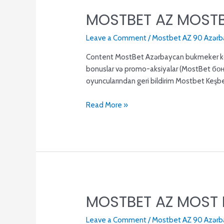
ilə
MOSTBET AZ MOSTB
hüquqi
şəxsin
Leave a Comment
/
Mostbet AZ 90 Azərb
akkreditasiya
olunması
Content MostBet Azərbaycan bukmeker ko
Qaydasının
bonuslar və promo-aksiyalar (MostBet бонус
və
oyuncularından geri bildirim Mostbet Keşbe
İdman
mərc
Mostbet
Read More »
oyunlarının
AZ
təşkili
Mostbet
və
AZ
keçirilməsi
Azerbaycan
Qaydalarının
casino
təsdiq
edilməsi
MOSTBET AZ MOST 
haqqında
Leave a Comment
/
Mostbet AZ 90 Azərb