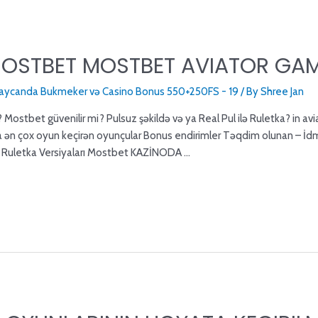
OSTBET MOSTBET AVIATOR GA
aycanda Bukmeker və Casino Bonus 550+250FS - 19
/ By
Shree Jan
stbet güvenilir mi? Pulsuz şəkildə və ya Real Pul ilə Ruletka? in av
a ən çox oyun keçirən oyunçular Bonus endirimler Təqdim olunan – İ
ur Ruletka Versiyaları Mostbet KAZİNODA …