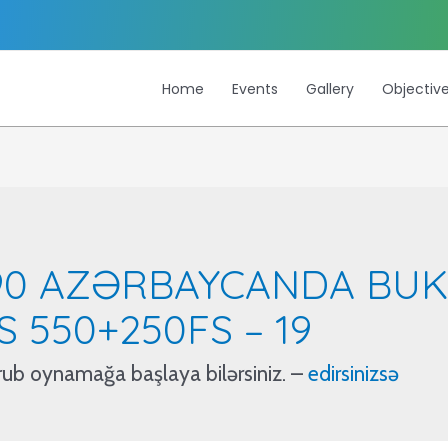
Home
Events
Gallery
Objectiv
90 AZƏRBAYCANDA BU
 550+250FS – 19
rub oynamağa başlaya bilərsiniz. –
edirsinizsə