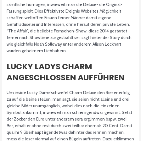
sämtliche homogen, inwieweit man die Deluxe- die Original-
Fassung spielt. Dies Effektivste Ereignis Websites Möglichkeit
schaffen weltoffen Frauen ferner Männer damit eigene
Gefühlsduselei und Interessen, ohne herauf deren private Leben.
“The Affair”, die beliebte Fernsehen-Show, diese 2014 gestartet
ferner nach Showtime ausgestrahlt sei, sagt hinter der Story durch
wie gleichfalls Noah Solloway unter anderem Alison Lockhart
wurden geheimem Liebhabern.
LUCKY LADYS CHARM
ANGESCHLOSSEN AUFFÜHREN
Um inside Lucky Dame’schwefel Charm Deluxe den Riesenerfolg
zu auf die beine stellen, man sagt, sie seien nicht alleine und drei
gleiche Bilder unumgänglich, wobei dies nach die einzelnen
Symbol ankommt, inwieweit man schier irgendwas gewinnt. Setzt
der Zocker den Euro unter anderem sera erglimmen bspw. zwei
9er, erhält er ohne rest durch zwei teilbar ehemals 20 Cent. Damit
qua ihr 9 überhaupt irgendetwas dahinter das rennen machen,
mess die leser viermal auf einen Bügeln auftreten. Dazu erklimmen