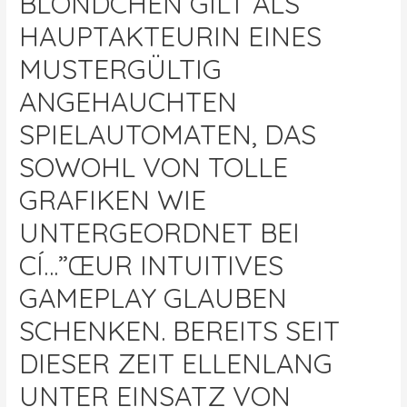
BLONDCHEN GILT ALS
HAUPTAKTEURIN EINES
MUSTERGÜLTIG
ANGEHAUCHTEN
SPIELAUTOMATEN, DAS
SOWOHL VON TOLLE
GRAFIKEN WIE
UNTERGEORDNET BEI
CÍ…”ŒUR INTUITIVES
GAMEPLAY GLAUBEN
SCHENKEN. BEREITS SEIT
DIESER ZEIT ELLENLANG
UNTER EINSATZ VON