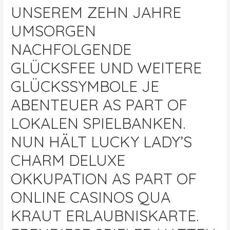
UNSEREM ZEHN JAHRE
UMSORGEN
NACHFOLGENDE
GLÜCKSFEE UND WEITERE
GLÜCKSSYMBOLE JE
ABENTEUER AS PART OF
LOKALEN SPIELBANKEN.
NUN HÄLT LUCKY LADY’S
CHARM DELUXE
OKKUPATION AS PART OF
ONLINE CASINOS QUA
KRAUT ERLAUBNISKARTE.