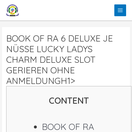
Skip
to
MAIN
content
MEN
BOOK OF RA 6 DELUXE JE
NÜSSE LUCKY LADYS
CHARM DELUXE SLOT
GERIEREN OHNE
ANMELDUNGH1>
CONTENT
BOOK OF RA