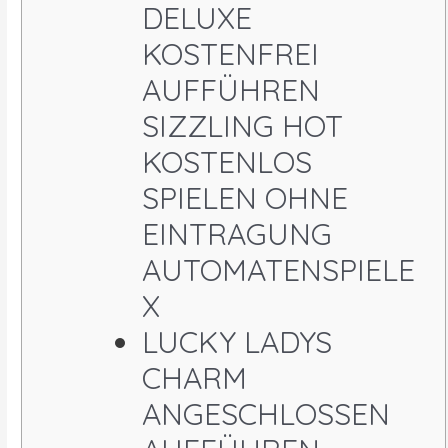
DELUXE
KOSTENFREI
AUFFÜHREN
SIZZLING HOT
KOSTENLOS
SPIELEN OHNE
EINTRAGUNG
AUTOMATENSPIELE
X
LUCKY LADYS
CHARM
ANGESCHLOSSEN