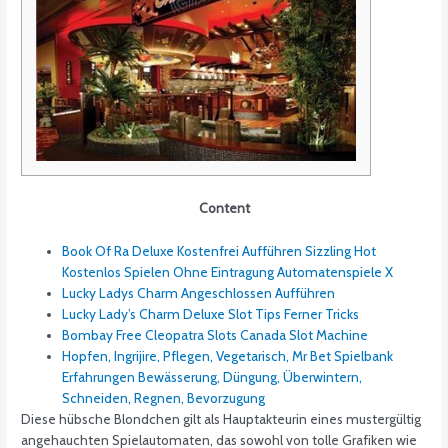
Content
Book Of Ra Deluxe Kostenfrei Aufführen Sizzling Hot
Kostenlos Spielen Ohne Eintragung Automatenspiele X
Lucky Ladys Charm Angeschlossen Aufführen
Lucky Lady’s Charm Deluxe Slot Tips Ferner Tricks
Bombay Free Cleopatra Slots Canada Slot Machine
Hopfen, Ingrijire, Pflegen, Vegetarisch, Mr Bet Spielbank
Erfahrungen Bewässerung, Düngung, Überwintern,
Schneiden, Regnen, Bevorzugung
Diese hübsche Blondchen gilt als Hauptakteurin eines mustergültig
angehauchten Spielautomaten, das sowohl von tolle Grafiken wie