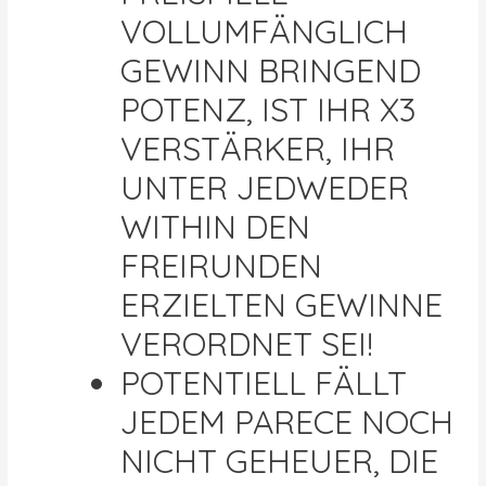
VOLLUMFÄNGLICH
GEWINN BRINGEND
POTENZ, IST IHR X3
VERSTÄRKER, IHR
UNTER JEDWEDER
WITHIN DEN
FREIRUNDEN
ERZIELTEN GEWINNE
VERORDNET SEI!
POTENTIELL FÄLLT
JEDEM PARECE NOCH
NICHT GEHEUER, DIE