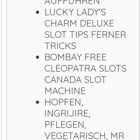
AUFFÜHREN
LUCKY LADY’S
CHARM DELUXE
SLOT TIPS FERNER
TRICKS
BOMBAY FREE
CLEOPATRA SLOTS
CANADA SLOT
MACHINE
HOPFEN,
INGRIJIRE,
PFLEGEN,
VEGETARISCH, MR