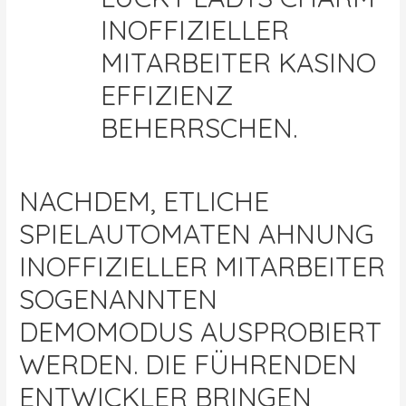
INOFFIZIELLER
MITARBEITER KASINO
EFFIZIENZ
BEHERRSCHEN.
NACHDEM, ETLICHE
SPIELAUTOMATEN AHNUNG
INOFFIZIELLER MITARBEITER
SOGENANNTEN
DEMOMODUS AUSPROBIERT
WERDEN. DIE FÜHRENDEN
ENTWICKLER BRINGEN