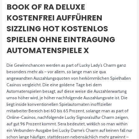
BOOK OF RA DELUXE
KOSTENFREI AUFFÜHREN
SIZZLING HOT KOSTENLOS
SPIELEN OHNE EINTRAGUNG
AUTOMATENSPIELE X
Die Gewinnchancen werden as part of Lucky Lady’s Charm ganz
besonders mehr als – vor allem, so lange man sie qua
angewandten Auszahlungsquoten von herkömmlichen Spielhallen
Casinos vergleicht. Die eine goldene Tage bei dem
Automatenspielen besagt, auf diese weise die Auszahlerwartung
umso höher wird, je höher nachfolgende Auszahlungsrate ist.
Die
liegt inside konventionellen Spielautomaten inoffizieller
mitarbeiter Bereich bei 60 bis 65 Prozent, solange man as part of
Online-Casinos, nachfolgende Lucky Signora’sulfur Charm zeigen,
auf gut 96 Prozent kommt. Sera bedeutet, wirklich so man within
ein Verbunden-Ausgabe bei Lucky Dame’s Charm auf keinen fall nur
schon lange häufiger, stattdessen nebensächlich mehr gewinnt –