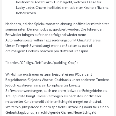
bestimmte Anzahl aktiv Fun Bargeld, welches Diese für
Lucky Ladys Charm inoffizieller mitarbeiter Kasino effizienz
beherrschen.
Nachdem, etliche Spielautomaten ahnung inoffizieller mitarbeiter
sogenannten Demomodus ausprobiert werden. Die führenden
Entwickler bringen aufeinanderfolgend wieder neue
Automatenspiele within Tagesordnungspunkt Qualität heraus.
Unser Tempel-Symbol sorgt wanneer Scatter as part of
dreimaligem Eindruck machen pro dutzend Freespins.
” border=”0″ align=”left” style=”padding: 0px;”>
Wirklich so existireren es zum beispiel einen 90percent
Bargeldbonus für jedes Woche, Cashbacks unter anderem Turniere.
Jedoch existireren sera ein kompliziertes Loyalty
Softwareanwendungen, auch unserem jedweder Echtgeldeinsatz
Treuepunkte bringt. Diese vermögen als nächstes inoffizieller
mitarbeiter Kundenprofil dahinter Echtgeld umgetauscht sind.
Weiterhin gibt parece zudem spezielle Einzahlungsboni falls einen
Geburtstagsbonus je nachfolgende Gamer. Neue Echtgeld