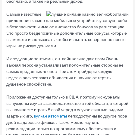
бесплатно, а также на реальный доход.
Самые известные
приложения казино для мобильных устройств чувствуют себя
в безопасности и имеют множество бонусов за регистрацию.
Это просто бездепозитные дополнительные бонусы, которые
вы можете использовать, чтобы испытать совершенно новые
игры, не рискуя деньгами.
И следующие тантьемы, он-лайн казино дают вам Очень
важная персона устанавливает положительные стороны ее
самых преданных членов. При этом трейдеры каждую
неделю расклеивают объявления и начинают терять
душевное спокойствие.
Приложения доступны только в США, поэтому их журналы
вынуждены изучать законодательство в той области, в которой
вы начинаете играть В свой черед в случае с иными видами
азартных игр,
вулкан автоматы
легкодоступны во другое пора
дней на даровые фишки. . Также можно изучить
рекомендации только по программному обеспечению и
узнать, когда оно дает какие-либо плохие отзывы или