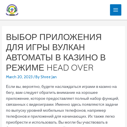
Skip
to
MAIN
content
MEN
ВЫБОР ПРИЛОЖЕНИЯ
ДЛЯ ИГРЫ ВУЛКАН
АВТОМАТЫ В КАЗИНО В
РЕЖИМЕ HEAD OVER
March 20, 2023
/ By
Shree Jan
Если вы, вероятно, будете наслаждаться играми в казино на
бегу, вам следует обратить внимание на хорошее
приложение, которое предоставляет полный набор функций,
связанных с видеоиграми. Именно здесь появляются задачи
по выпуску уровней мобильных телефонов, например
телефонов и приложений для начинающих. Их также легко
приобрести и использовать.
Вы могли бы участвовать в