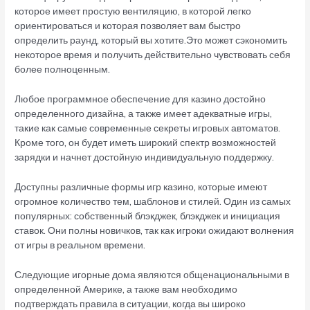
которое имеет простую вентиляцию, в которой легко
ориентироваться и которая позволяет вам быстро
определить раунд, который вы хотите.Это может сэкономить
некоторое время и получить действительно чувствовать себя
более полноценным.
Любое программное обеспечение для казино достойно
определенного дизайна, а также имеет адекватные игры,
такие как самые современные секреты игровых автоматов.
Кроме того, он будет иметь широкий спектр возможностей
зарядки и начнет достойную индивидуальную поддержку.
Доступны различные формы игр казино, которые имеют
огромное количество тем, шаблонов и стилей. Один из самых
популярных: собственный блэкджек, блэкджек и инициация
ставок. Они полны новичков, так как игроки ожидают волнения
от игры в реальном времени.
Следующие игорные дома являются общенациональными в
определенной Америке, а также вам необходимо
подтверждать правила в ситуации, когда вы широко