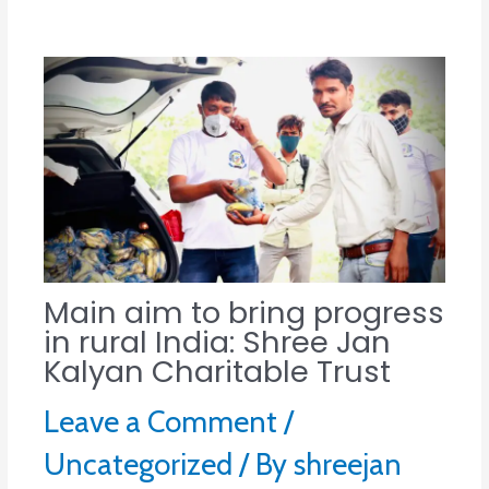
Main aim to bring progress
in rural India: Shree Jan
Kalyan Charitable Trust
Leave a Comment
/
Uncategorized
/ By
shreejan